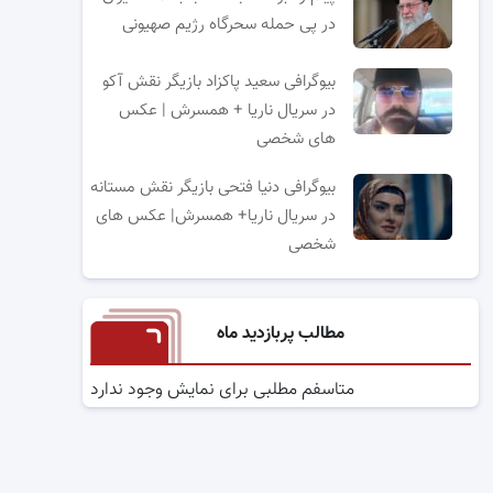
در پی حمله سحرگاه رژیم صهیونی
بیوگرافی سعید پاکزاد بازیگر نقش آکو
در سریال ناریا + همسرش | عکس
های شخصی
بیوگرافی دنیا فتحی بازیگر نقش مستانه
در سریال ناریا+ همسرش| عکس های
شخصی
مطالب پربازدید ماه
متاسفم مطلبی برای نمایش وجود ندارد