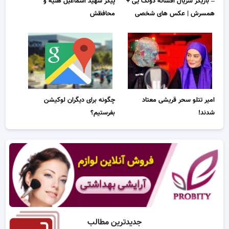
– بازیگر سریال افسانه دونگ یی +
پیکر شهید اسماعیل هنیه و
همسرش | عکس های شخصی
محافظش
امیر تتلو سحر قریشی معتاد
چگونه برای دیگران لوکیشن
شدند!
بفرستیم؟
جدیدترین مطالب