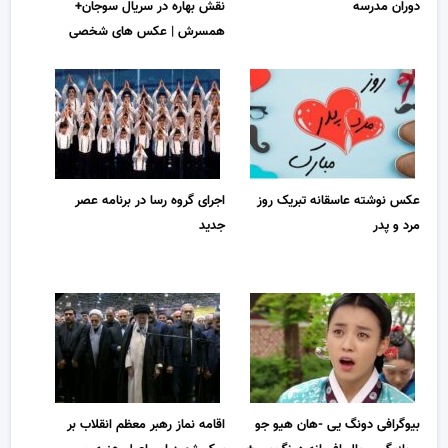
دوران مدرسه
نقش بهاره در سریال سوجان+
همسرش | عکس های شخصی
عکس نوشته عاسقانه تبریک روز
اجرای گروه رسا در برنامه عصر
مرد و پدر
جدید
بیوگرافی دونگ یی -هان هیو جو
اقامه نماز رهبر معظم انقلاب بر