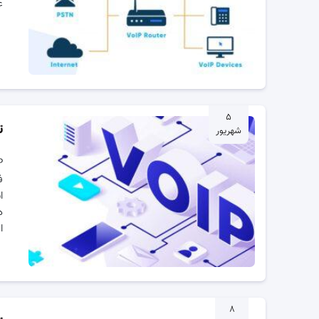
ع
۵
ت
شهریور
ف
ا
د
ا
۸