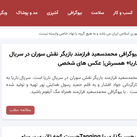
کسب و کار
سلامت
بیوگرافی
آشپزی
مد و پوشاک
وبگر
وری اسلامی ایران می باشد و به هیچ گروه یا نهاد خاصی وابسته نیست.
یوگرافی محمدسعید فرازمند بازیگر نقش سوران در سریال
اریا+ همسرش| عکس های شخصی
حمدسعید فرازمند بازیگر نقش سوران در سریال ناریا است. سریال ناریا به
ارگردانی جواد افشار و به قلم حمید رسول هدایتی پور تهیه و تولید شده
ست . با بیوگرافی محمدسعید فرازمند همراه مگ آیفوم باشید.
مطالعه مطلب
برچسب‌گذاری یا Taggingچیست ؟چه تاثیری بر سئو