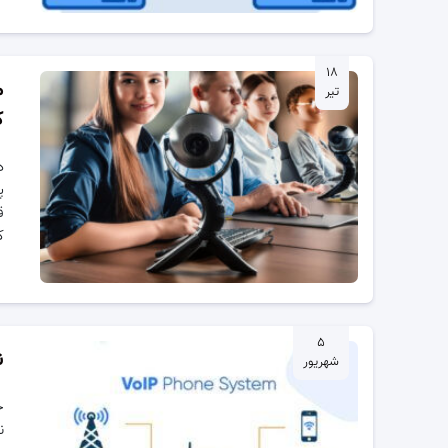
۱۸
م
تیر
ک
د
پ
ق
ک
۵
ن
شهریور
خ
ن