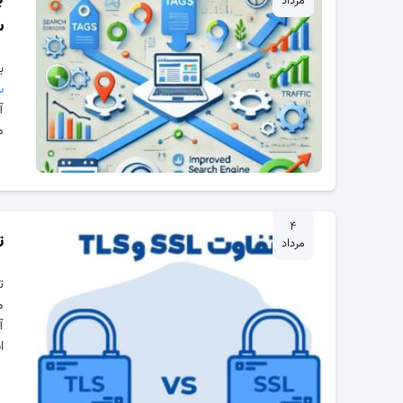
مرداد
س
برچ
سئ
آ
م
۴
تف
مرداد
م
ا