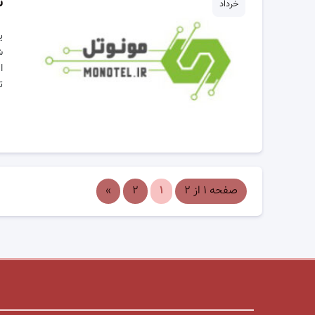
ت
خرداد
ی
ش
ا
ت
صفحه ۱ از ۲
۱
۲
»