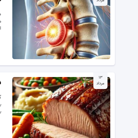
مرداد
د
م
ا
۱۳
ف
مرداد
گ
ب
ب