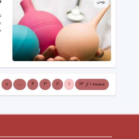
ت
بهمن
ت
ع
م
صفحه ۱ از ۱۳
۱
۲
۳
۴
...
»