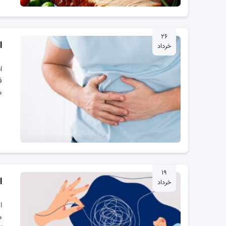
۲۶
ا
خرداد
ا
ف
م
۱۹
ا
خرداد
ا
م