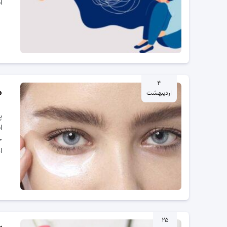
ا
۴
م
اردیبهشت
پ
ا
ج
ا
۲۵