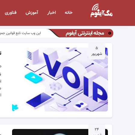
خانه
اخبار
آموزش
فناوری
مجله اینترنتی آیفوم
این وب سایت تابع قوانین جمه
۵
ت
شهریور
ف
ا
د
ا
۲۴
رو