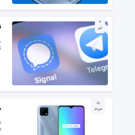
۶
ق
تیر
م
ک
۱۸
م
خرداد
است