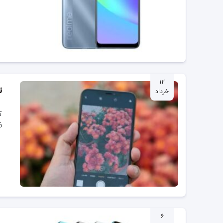
۱۲
ت
خرداد
14.6 ، به م
۶