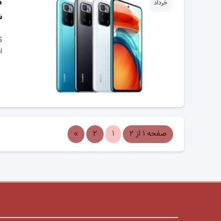
خرداد
ش
اس
صفحه ۱ از ۲
۱
۲
»