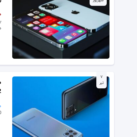
شهریور
م
ب
د
۷
تیر
2
م
1400 فرو