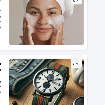
بهمن
پ
ح
ب
۱۰
ر
بهمن
غ
ر
س
ن