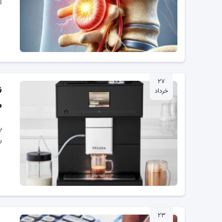
ا
۲۷
ن
خرداد
م
ب
ر
۲۳