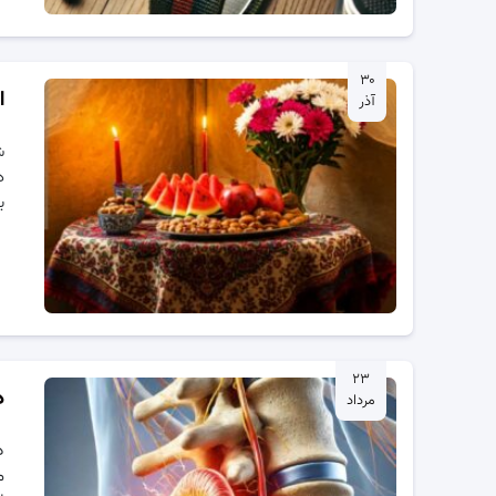
۳۰
ا
آذر
ش
د
ب
۲۳
د
مرداد
د
م