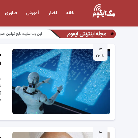
خانه
اخبار
آموزش
فناوری
مجله اینترنتی آیفوم
این وب سایت تابع قوانین جمه
۱۵
ه
بهمن
آ
ت
ز
ک
۱۰
۱۰ عادت روزا