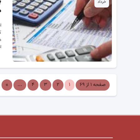
ب
خرداد
د
ا
ک
د
ا
صفحه ۱ از ۶۹
۱
۲
۳
۴
...
»