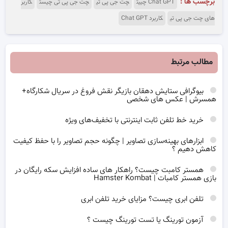
برچسب ها :
Chat GPT چییت
چت جی پی تی
چت جی پی تی چیست
کاربر
های چت جی پی تی
کاربرد Chat GPT
مطالب مرتبط
بیوگرافی ستایش دهقان بازیگر نقش فروغ در سریال شکارگاه+
همسرش | عکس های شخصی
خرید خط تلفن ثابت اینترنتی با تخفیف‌های ویژه
ابزارهای بهینه‌سازی تصاویر | چگونه حجم تصاویر را با حفظ کیفیت
کاهش دهیم ؟
همستر کامبت چیست؟ راهکار های ساده افزایش سکه رایگان در
بازی همستر کامبات | Hamster Kombat
تلفن ابری چیست؟ مزایای خرید تلفن ابری
آزمون تورینگ یا تست تورینگ چیست ؟