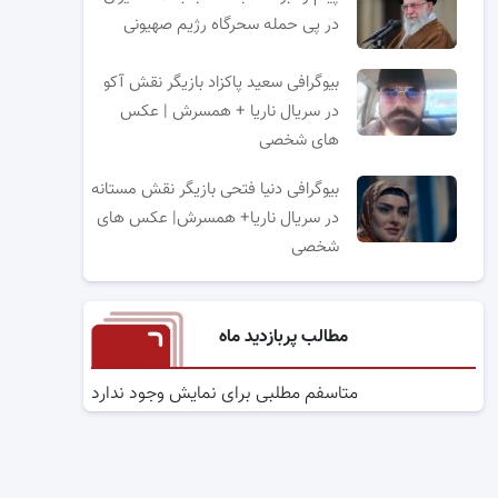
در پی حمله سحرگاه رژیم صهیونی
بیوگرافی سعید پاکزاد بازیگر نقش آکو
در سریال ناریا + همسرش | عکس
های شخصی
بیوگرافی دنیا فتحی بازیگر نقش مستانه
در سریال ناریا+ همسرش| عکس های
شخصی
مطالب پربازدید ماه
متاسفم مطلبی برای نمایش وجود ندارد