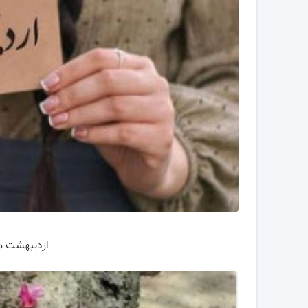
اردیبهشت م