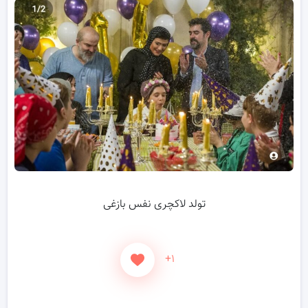
تولد لاکچری نفس بازغی
+۱