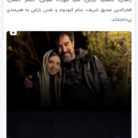
زاهدی، جمشید گرگین، سید مهرداد ضیایی، جعفر دهقان،
فخرالدین صدیق شریف، سام کبودوند و نفس بازغی به هنرمندی
پرداخته‌اند.