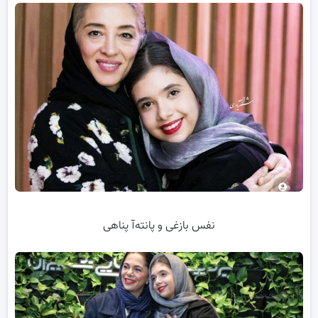
نفس بازغی و پانته‌آ پناهی