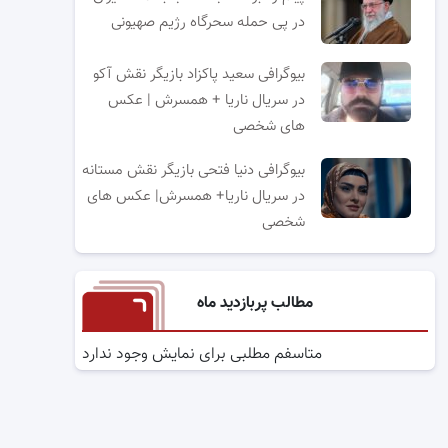
در پی حمله سحرگاه رژیم صهیونی
بیوگرافی سعید پاکزاد بازیگر نقش آکو
در سریال ناریا + همسرش | عکس
های شخصی
بیوگرافی دنیا فتحی بازیگر نقش مستانه
در سریال ناریا+ همسرش| عکس های
شخصی
مطالب پربازدید ماه
متاسفم مطلبی برای نمایش وجود ندارد