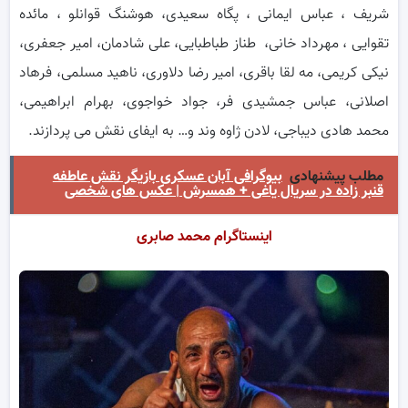
شریف ، عباس ایمانی ، پگاه سعیدی، هوشنگ قوانلو ، مائده
تقوایی ، مهرداد خانی، طناز طباطبایی، علی شادمان، امیر جعفری،
نیکی کریمی، مه لقا باقری، امیر رضا دلاوری، ناهید مسلمی، فرهاد
اصلانی، عباس جمشیدی فر، جواد خواجوی، بهرام ابراهیمی،
محمد هادی دیباجی، لادن ژاوه وند و… به ایفای نقش می پردازند.
مطلب پیشنهادی
بیوگرافی آبان عسکری بازیگر نقش عاطفه
قنبر زاده در سریال یاغی + همسرش | عکس های شخصی
اینستاگرام محمد صابری