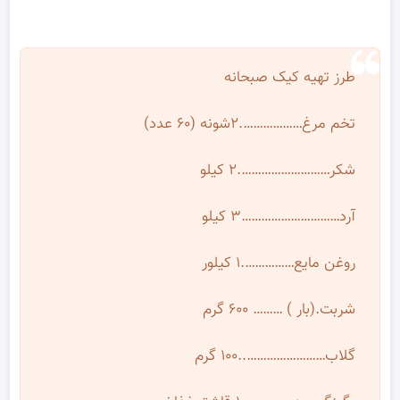
طرز تهیه کیک صبحانه
تخم مرغ……………….۲شونه (۶۰ عدد)
شکر……………………….۲ کیلو
آرد…………………………۳ کیلو
روغن مایع…………….۱ کیلور
شربت.(بار ) ……… ۶۰۰ گرم
گلاب……………………..۱۰۰ گرم