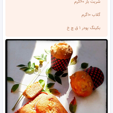
شربت بار ۶۰گرم
گلاب ۱۰گرم
بکینگ پودر ۱ ق چ خ