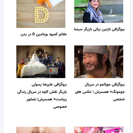
بیوگرافی نازنین بیاتی بازیگر سینما
علائم کمبود ویتامین D در بدن
بیوگرافی موپالمو در سریال
بیوگرافی علیرضا رسولی
جومونگ+ همسرش | عکس های
بازیگر نقش کاوه در سریال زندگی
شخصی
زیباست+ همسرش| تصاویر
خصوصی