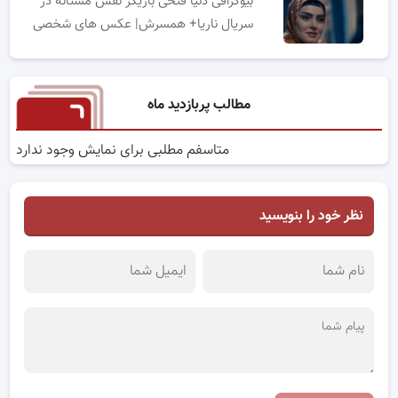
بیوگرافی دنیا فتحی بازیگر نقش مستانه در
سریال ناریا+ همسرش| عکس های شخصی
مطالب پربازدید ماه
متاسفم مطلبی برای نمایش وجود ندارد
نظر خود را بنویسید