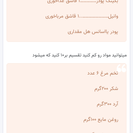
بگینگ پودر……………۱ قاشق غذاخوری
وانیل……………………..۱ قاشق مرباخوری
پودر یااسانس هل مقداری
میتوانید مواد رو کم کنید تقسیم بر۱۰ کنید که میشود
تخم مرغ ۶ عدد
شکر ۲۰۰گرم
آرد ۳۰۰گرم
روغن مایع ۱۰۰گرم