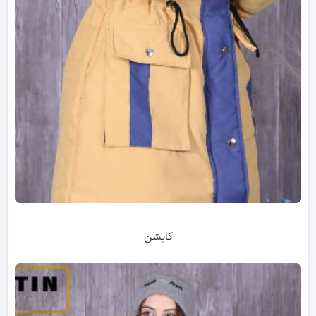
کاپشن