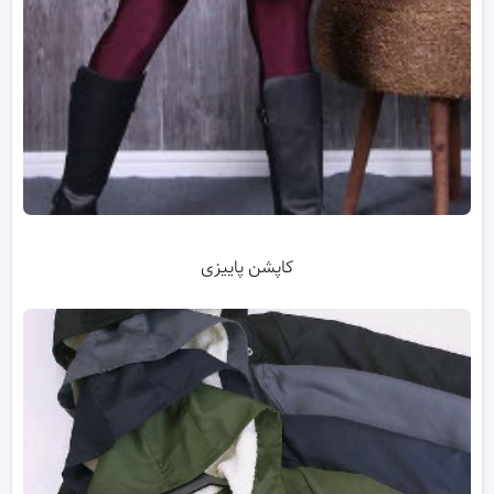
کاپشن پاییزی