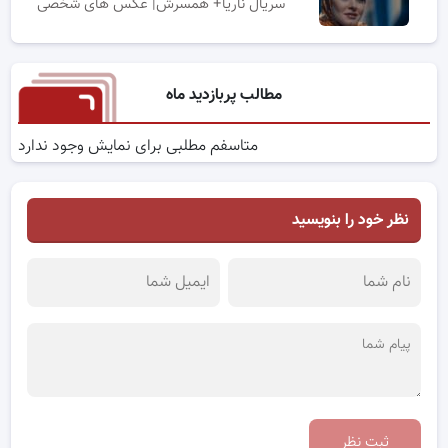
سریال ناریا+ همسرش| عکس های شخصی
مطالب پربازدید ماه
متاسفم مطلبی برای نمایش وجود ندارد
نظر خود را بنویسید
ثبت نظر