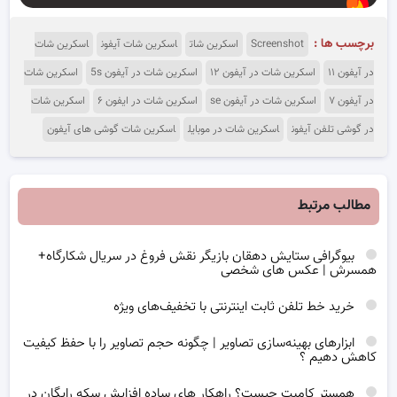
برچسب ها :
Screenshot
اسکرین شات
اسکرین شات آیفون
اسکرین شات
در آیفون ۱۱
اسکرین شات در آیفون ۱۲
اسکرین شات در آیفون 5s
اسکرین شات
در آیفون ۷
اسکرین شات در آیفون se
اسکرین شات در ایفون ۶
اسکرین شات
در گوشی تلفن آیفون
اسکرین شات در موبایل
اسکرین شات گوشی های آیفون
مطالب مرتبط
بیوگرافی ستایش دهقان بازیگر نقش فروغ در سریال شکارگاه+
همسرش | عکس های شخصی
خرید خط تلفن ثابت اینترنتی با تخفیف‌های ویژه
ابزارهای بهینه‌سازی تصاویر | چگونه حجم تصاویر را با حفظ کیفیت
کاهش دهیم ؟
همستر کامبت چیست؟ راهکار های ساده افزایش سکه رایگان در