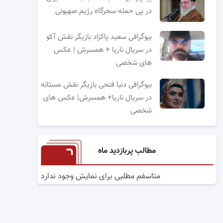
در پی حمله سحرگاه رژیم صهیونی
بیوگرافی سعید پاکزاد بازیگر نقش آکو
در سریال ناریا + همسرش | عکس
های شخصی
بیوگرافی دنیا فتحی بازیگر نقش مستانه
در سریال ناریا+ همسرش| عکس های
شخصی
مطالب پربازدید ماه
متاسفم مطلبی برای نمایش وجود ندارد