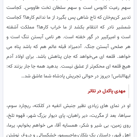
سهم رعیت کابوس است و سهم سلطان تخت طاووس. کجاست
تدبیر کریم‌خان که تاج شاهی پس بگیرد از ما ندانم کارها؟ کجاست
شمشیر نادر که انتقام بکشد از ما خراب کارها؟ مملکت آشفته
است و امیرکبیر در گور خفته است. هر نامی آبستن ننگ است و
هر صلحی آبستن جنگ. آدمیزاد قبله عالم هم که باشد پناه می
خواهد. قلعه ای می‌خواهد که جان پناهش باشد. برای اولاد آدم
هیچ قلعه ای محکم‌تر از عشق نیست. بدهید همه جا جار بزنند که:
ایهاالناس! دیروز در حوالی تجریش پادشاه شما عاشق شد…
مهدی پاکدل در تئاتر
او در نمای های زیادی نظیر جنبش انفیه در کلکته، ریچارد سوم،
سیاها، بعد از مگریت، دیر راهبان، پای دیوار بزرگ شهر، قهوه تلخ،
روی زمین، بی شیر و شکر، همسایه آقا، می خواهم بخوابم، یرما،
اهل قبور، داستان یک پلکان،ماچیسمو، خشکسالی و دروغ، نوشتن