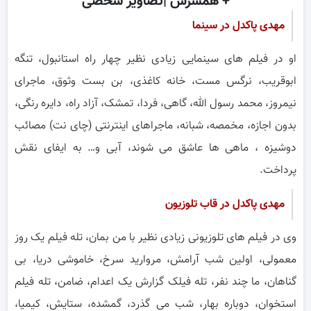
+ همسرش |تصاویر شخصی
مهدی پاکدل در سینما
او در فیلم های سینمایی زیادی نظیر چهار راه استانبول، تنگه
ابوقریب، نرگس مست، خانه کاغذی، بن بست وثوق، ماجرای
نیمروز، محمد رسول الله، گاهی، فردا، تمشک، آزاد راه، دایره رنگی،
بدون اجازه، مخمصه، شبانه، ماجراهای اینترنتی (چای نت) مصائب
دوشیزه ، ماهی ها عاشق می شوند، آبی و… به ایفای نقش
پرداخت.
مهدی پاکدل در قاب تلوزیون
وی در فیلم های تلوزیونی زیادی نظیر با من بمان، تله فیلم یک روز
معمولی، اولین شب آرامش، مروارید سرخ، خاموشی دریا، بی
گناهان، ما چند نفر، تله فیلک گزارش یک اعدام، ضامن، تله فیلم
استخوان، دوباره بهار، شب می گذرد، گمشده، ستایش، کیمیا،