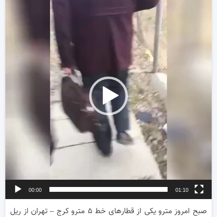
و
00:00
01:10
صبح امروز مترو یکی از قطارهای خط ۵ مترو کرج – تهران از ریل