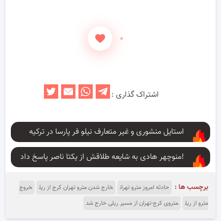
۰
اشتراک گذاری :
استایل منشوری و غیر متعارف نیلو فر پارسا در ترکیه
منوچهر هادی به شایعه طلاقش از یکتا ناصر پاسخ داد!
برچسب ها :
حادثه امروز مترو تهران
خارج شدن مترو تهران کرج از ریل
خروج
مترو از ریل
متروی کرج-تهران از مسیر ریلی خارج شد