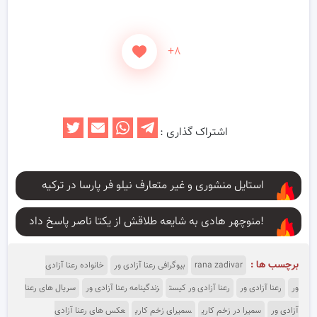
+۸
اشتراک گذاری :
استایل منشوری و غیر متعارف نیلو فر پارسا در ترکیه
منوچهر هادی به شایعه طلاقش از یکتا ناصر پاسخ داد!
برچسب ها :
rana zadivar
بیوگرافی رعنا آزادی ور
خانواده رعنا آزادی
ور
رعنا آزادی ور
رعنا آزادی ور کیست
زندگینامه رعنا آزادی ور
سریال های رعنا
آزادی ور
سمیرا در زخم کاری
سمیرای زخم کاری
عکس های رعنا آزادی