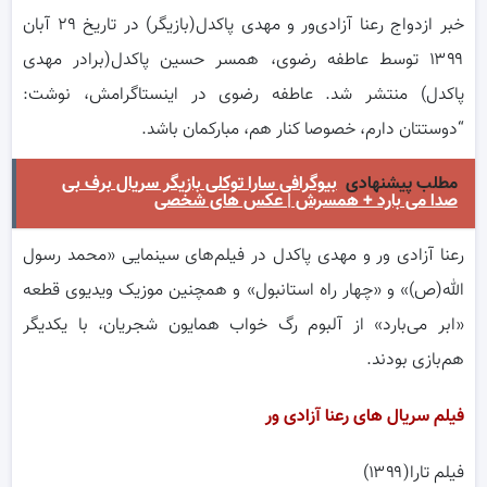
خبر ازدواج رعنا آزادی‌ور و مهدی پاکدل(بازیگر) در تاریخ ۲۹ آبان
۱۳۹۹ توسط عاطفه رضوی،‌ همسر حسین پاکدل(برادر مهدی
پاکدل) منتشر شد. عاطفه رضوی در اینستاگرامش، نوشت:
“دوستتان دارم، خصوصا کنار هم، مبارکمان باشد.
مطلب پیشنهادی
بیوگرافی سارا توکلی بازیگر سریال برف بی
صدا می بارد + همسرش | عکس های شخصی
رعنا آزادی ور و مهدی پاکدل در فیلم‌های سینمایی «محمد رسول
الله(ص)» و «چهار راه استانبول» و همچنین موزیک ویدیوی قطعه
«ابر می‌بارد» از آلبوم رگ خواب همایون شجریان، با یکدیگر
هم‌بازی بودند.
فیلم سریال های رعنا آزادی ور
فیلم تارا(۱۳۹۹)