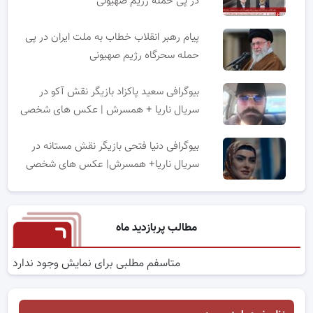
در پی حمله رژیم صهیونی
پیام رهبر انقلاب خطاب به ملت ایران در پی
حمله سحرگاه رژیم صهیونی
بیوگرافی سعید پاکزاد بازیگر نقش آکو در
سریال ناریا + همسرش | عکس های شخصی
بیوگرافی دنیا فتحی بازیگر نقش مستانه در
سریال ناریا+ همسرش| عکس های شخصی
مطالب پربازدید ماه
متاسفم مطلبی برای نمایش وجود ندارد