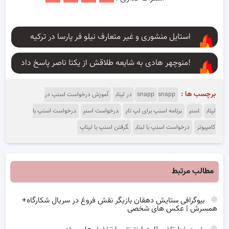
استایل منشوری و غیر متعارف نیلو فر پارسا در ترکیه
منوچهر هادی به شایعه طلاقش از یکتا ناصر پاسخ داد!
برچسب ها :
snapp در لپتاب
snapp
آموزش درخواست اسنپ در
لپتاب
اسنپ
برنامه اسنپ برای لپ تاپ
درخواست اسنپ
درخواست اسنپ با
کامپیوتر
درخواست اسنپ با لبتاب
گرفتن اسنپ با لپتاپ
مطالب مرتبط
بیوگرافی ستایش دهقان بازیگر نقش فروغ در سریال شکارگاه+
همسرش | عکس های شخصی