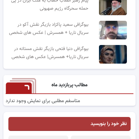
پیام رهبر انقلاب خطاب به ملت ایران در پی
حمله سحرگاه رژیم صهیونی
بیوگرافی سعید پاکزاد بازیگر نقش آکو در
سریال ناریا + همسرش | عکس های شخصی
بیوگرافی دنیا فتحی بازیگر نقش مستانه در
سریال ناریا+ همسرش| عکس های شخصی
مطالب پربازدید ماه
متاسفم مطلبی برای نمایش وجود ندارد
نظر خود را بنویسید