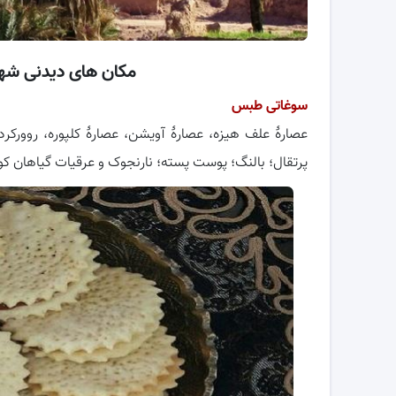
مکان های دیدنی ش
سوغاتی طبس
عصارهٔ علف هیزه، عصارهٔ آویشن، عصارهٔ کلپوره، روورکرد
پرتقال؛ بالنگ؛ پوست پسته؛ نارنجوک و عرقیات گیاهان 