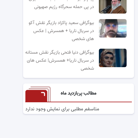
در پی حمله سحرگاه رژیم صهیونی
بیوگرافی سعید پاکزاد بازیگر نقش آکو
در سریال ناریا + همسرش | عکس
های شخصی
بیوگرافی دنیا فتحی بازیگر نقش مستانه
در سریال ناریا+ همسرش| عکس های
شخصی
مطالب پربازدید ماه
متاسفم مطلبی برای نمایش وجود ندارد