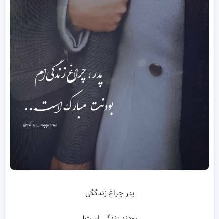
پدر چراغ زندگگی
بودند زندگی است!