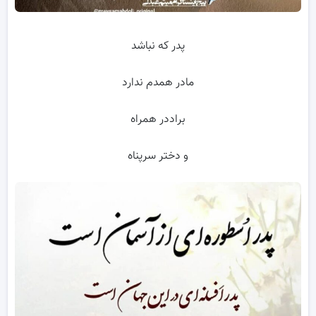
پدر که نباشد
مادر همدم ندارد
براددر همراه
و دختر سرپناه