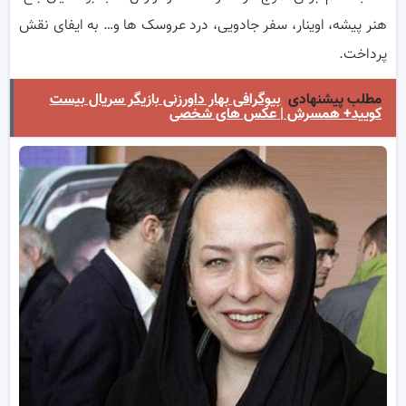
هنر پیشه، اوینار، سفر جادویی، درد عروسک ها و… به ایفای نقش
پرداخت.
مطلب پیشنهادی
بیوگرافی بهار داورزنی بازیگر سریال بیست
کویید+ همسرش | عکس های شخصی