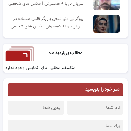
سریال ناریا + همسرش | عکس های شخصی
بیوگرافی دنیا فتحی بازیگر نقش مستانه در
سریال ناریا+ همسرش| عکس های شخصی
مطالب پربازدید ماه
متاسفم مطلبی برای نمایش وجود ندارد
نظر خود را بنویسید