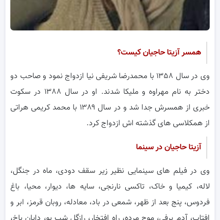
همسر آزیتا حاجیان کیست؟
وی در سال ۱۳۵۸ با محمدرضا شریفی نیا ازدواج نمود و صاحب دو
دختر به نام مهراوه و ملیکا شدند. او در سال ۱۳۸۸ در سکوت
خبری از همسرش جدا شد و در سال ۱۳۸۹ با محمد کریمی هراتی
از همکلاسی های گذشته اش ازدواج کرد.
آزیتا حاجیان در سینما
وی در فیلم های سینمایی نظیر زیر سقف دودی، ماه در جنگل،
لاله، کیمیا و خاک، تاکسی نارنجی، سایه ها، دیوار، محیا، باغ
فردوس، پنج بعد از ظهر، شمعی در باد، معادله، روبان قرمز، ابر و
افتاب، آدم برفی، موج مرده، راه افتخار، رازگل شب بو، دایان باخ،