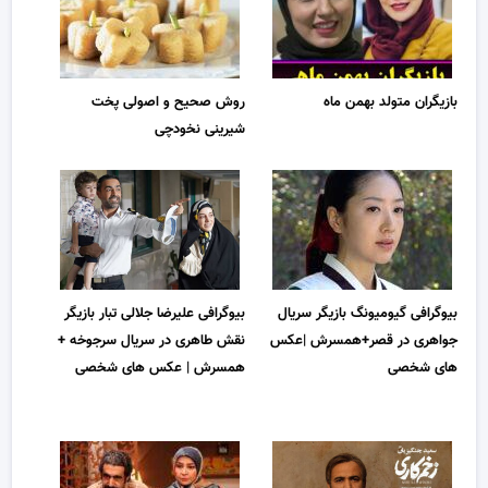
بازیگران متولد بهمن ماه
روش صحیح و اصولی پخت
شیرینی نخودچی
بیوگرافی گیومیونگ بازیگر سریال
بیوگرافی علیرضا جلالی تبار بازیگر
جواهری در قصر+همسرش |عکس
نقش طاهری در سریال سرجوخه +
های شخصی
همسرش | عکس های شخصی