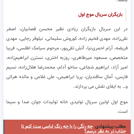
بکشد.
بازیگران سریال موج اول
در این سریال بازیگران زیادی نظیر محسن قصابیان، اصغر
نقی‌زاده، مهدی فخیم زاده، کوروش سلیمانی، نیلوفر رجایی، مهدی
فریضه، آرام احمری‌نیا، آتش تقی‌پور، مرحوم سیامک اطلسی، فریبا
متخصص، مسعود میرطاهری، روزبه اختری، نسترن ابراهیم‌زاده،
امیر آزاد، ابراهیم شجاعی، ساخو آدام، محمدرضا هلال‌زاده، نسیم
فارسی، آمال ساقندیان، پریا ابراهیمی، علی غلامی و مائده هراتی
و… به ایفای نقش می پردازند.
موج اول اولین سریال تولیدی خانه تولیدات جوان صدا و سیما
است.
مطلب پیشنهادی
چه رنگی را با چه رنگ لباسی ست کنم تا
جذاب تر به نظر برسم؟