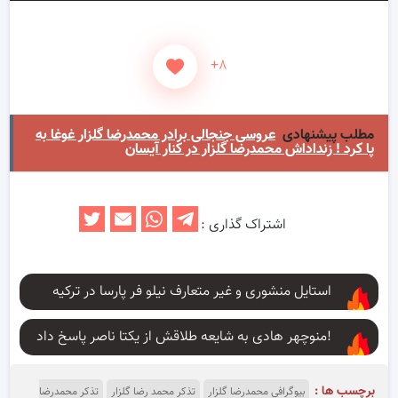
+۸
مطلب پیشنهادی
عروسی جنجالی برادر محمدرضا گلزار غوغا به
پا کرد ! زنداداش محمدرضا گلزار در کنار آیسان
اشتراک گذاری :
استایل منشوری و غیر متعارف نیلو فر پارسا در ترکیه
منوچهر هادی به شایعه طلاقش از یکتا ناصر پاسخ داد!
برچسب ها :
بیوگرافی محمدرضا گلزار
تذکر محمد رضا گلزار
تذکر محمدرضا