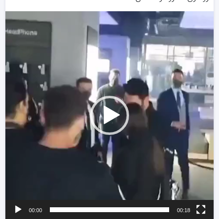
ر
و
00:00
00:18