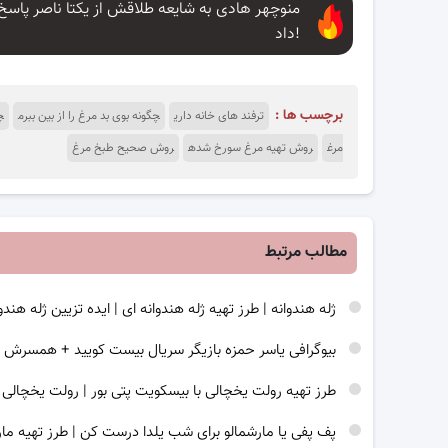
منوچهر هادی به شایعه طلاقش از یکتا ناصر پاسخ
داد!
برچسب ها :
ترفند های خانه داری
چگونه بوی بد مرغ را از بین ببرم
چ
مرغ
روش تهیه مرغ سورخ شده
روش صحیح طبخ مرغ
مطالب مرتبط
ژله هندوانه | طرز تهیه ژله هندوانه ای | ایده تزیین ژله هندو
بیوگرافی یاسر حمزه بازیگر سریال بیست کویید + همسر
طرز تهیه رولت یخچالی با بیسکویت پتی بور | رولت یخچالی
پف پفی یا مارشمالو برای شب یلدا درست کن | طرز تهیه مار