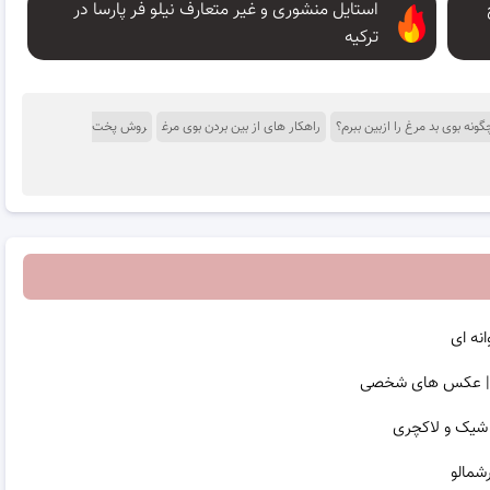
استایل منشوری و غیر متعارف نیلو فر پارسا در
ترکیه
گونه بوی بد مرغ را ازبین ببرم؟
راهکار های از بین بردن بوی مرغ
روش پخت
انه ای
ش | عکس های شخصی
 شیک و لاکچری
شمالو