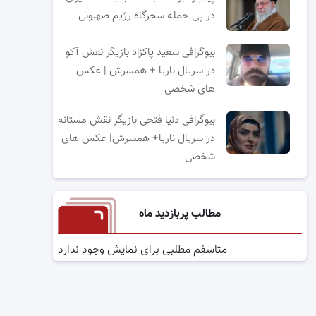
در پی حمله سحرگاه رژیم صهیونی
بیوگرافی سعید پاکزاد بازیگر نقش آکو
در سریال ناریا + همسرش | عکس
های شخصی
بیوگرافی دنیا فتحی بازیگر نقش مستانه
در سریال ناریا+ همسرش| عکس های
شخصی
مطالب پربازدید ماه
متاسفم مطلبی برای نمایش وجود ندارد