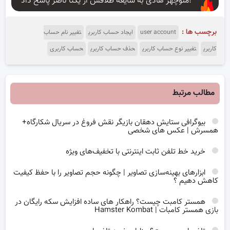
منوچهر هادی به شایعه طلاقش از یکتا ناصر پاسخ داد!
برچسب ها :
user account
ایجاد حساب کاربری
تغییر نام حساب
کاربری
تغییر نوع حساب کاربری
حذف حساب کاربری
حساب کاربری
مطالب مرتبط
بیوگرافی ستایش دهقان بازیگر نقش فروغ در سریال شکارگاه+
همسرش | عکس های شخصی
خرید خط تلفن ثابت اینترنتی با تخفیف‌های ویژه
ابزارهای بهینه‌سازی تصاویر | چگونه حجم تصاویر را با حفظ کیفیت
کاهش دهیم ؟
همستر کامبت چیست؟ راهکار های ساده افزایش سکه رایگان در
بازی همستر کامبات | Hamster Kombat