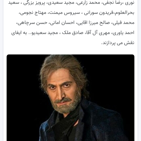
نوری ،رضا نجفی، محمد زارعی، مجید سعیدی، پرویز بزرگی ، سعید
بحرالعلوم،فریدون سورانی ، سیروس میمنت، مهتاج نجومی،
محمد فیلی، صالح میرزا اقایی، احسان امانی، حسن سرچاهی،
احمد یاوری، مهری آل آقا، صادق ملک ، مجید سعیدیو.. به ایفای
نقش می پردازند.