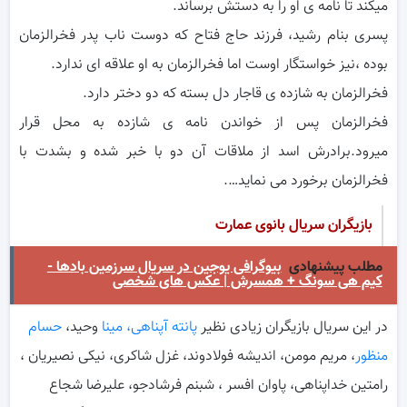
میکند تا نامه ی او را به دستش برساند.
پسری بنام رشید، فرزند حاج فتاح که دوست ناب پدر فخرالزمان
بوده ،نیز خواستگار اوست اما فخرالزمان به او علاقه ای ندارد.
فخرالزمان به شازده ی قاجار دل بسته که دو دختر دارد.
فخرالزمان پس از خواندن نامه ی شازده به محل قرار
میرود.برادرش اسد از ملاقات آن دو با خبر شده و بشدت با
فخرالزمان برخورد می نماید….
بازیگران سریال بانوی عمارت
مطلب پیشنهادی
بیوگرافی یوجین در سریال سرزمین بادها -
کیم هی سونگ + همسرش | عکس های شخصی
در این سریال بازیگران زیادی نظیر
پانته آپناهی، مینا
وحید،
حسام
منظور
، مریم مومن، اندیشه فولادوند، غزل شاکری، نیکی نصیریان ،
رامتین خداپناهی، پاوان افسر ، شبنم فرشادجو، علیرضا شجاع