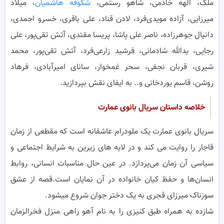
ملک، الهه خادمی، شاهو رستمی،
شکوفه هاشمیان
، میلاد
میرزایی، آزاده مویدی‌فرد، لادن قناد، علی باقری، خسرو احمدی،
دانیال جوهرزاده، ناصر علی پاشا، پریسا مقتدی، آتش تقی‌پور، علی
رجایی، یدالله شادمانی، فرشید زارعی‌فرد، آتش تقی‌پور، محمد
شیری، قربان نجفی، سحر غمخوار، سانای امیرآبادی، فرهاد
روشن، قاسم یوردخانی و.. به ایفای نقش بپردازید.
خلاصه داستان سریال بانوی عمارت
سریال بانوی عمارت یک ملودرام عاشقانه است که مقطعی از زمان
قاجار را روایت می کند و در لایه های زیرین به شرایط اجتماعی و
سیاسی آن زمان می‌پردازد. در عین حال مناسبات انسانی، روابط
انسان‌ها و حفظ کیان خانواده در آن نمایان است.قصه از عشق
سوزناک میرزای قجری به یک دختر جوان شروع میشود.
شازده به همراه طبق کنیزی را به نام آهو راهی منزل فخرالزمان