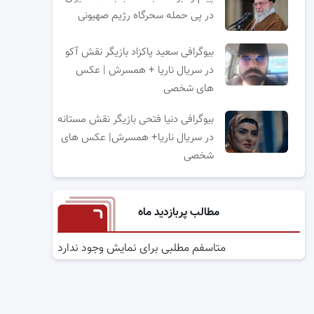
در پی حمله سحرگاه رژیم صهیونی
بیوگرافی سعید پاکزاد بازیگر نقش آکو
در سریال ناریا + همسرش | عکس
های شخصی
بیوگرافی دنیا فتحی بازیگر نقش مستانه
در سریال ناریا+ همسرش| عکس های
شخصی
مطالب پربازدید ماه
متاسفم مطلبی برای نمایش وجود ندارد