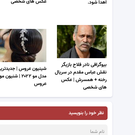
عکس های شخصی
اهدا شود.
بیوگرافی نادر فلاح بازیگر
شینیون عروس | جدیدتری
نقش عباس مقدم در سریال
مدل مو ۲۰۲۲ | شنیون مو
رخنه + همسرش | عکس
عروس
های شخصی
نظر خود را بنویسید