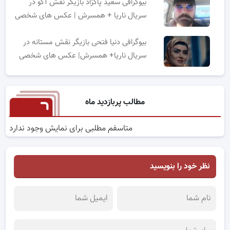
بیوگرافی سعید پاکزاد بازیگر نقش آکو در
سریال ناریا + همسرش | عکس های شخصی
بیوگرافی دنیا فتحی بازیگر نقش مستانه در
سریال ناریا+ همسرش| عکس های شخصی
مطالب پربازدید ماه
متاسفم مطلبی برای نمایش وجود ندارد
نظر خود را بنویسید