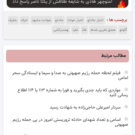
منوچهر هادی به شایعه طلاقش از یکتا ناصر پاسخ داد!
برچسب ها :
اخبار حادثه
اخبار حوادث
حادثه
حوادث مشهد
خیانت
شلیک
گلوله
عشق نفرین شده
قتل
نفرت
همسرکشی
مطالب مرتبط
فیلم لحظه حمله رژیم صهیونی به صدا و سیما و ایستادگی سحر
امامی
مواردی که باید جدی بگیرید و فورا به شماره ۱۱۳ یا ۱۱۴ اطلاع
رسانی کنید
سردار امیرعلی حاجی‌زاده به شهادت رسید
اسامی و تعداد شهدای حادثه تروریستی امروز در پی حمله رژیم
صهیونی