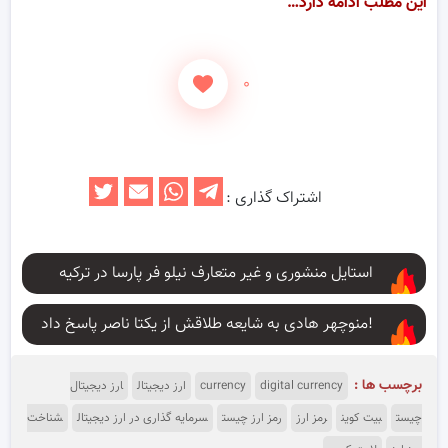
این مطلب ادامه دارد…
۰
اشتراک گذاری :
استایل منشوری و غیر متعارف نیلو فر پارسا در ترکیه
منوچهر هادی به شایعه طلاقش از یکتا ناصر پاسخ داد!
برچسب ها :
digital currency
currency
ارز دیجیتال
ارز دیجیتال
چیست
بیت کوین
رمز ارز
رمز ارز چیست
سرمایه گذاری در ارز دیجیتال
شناخت