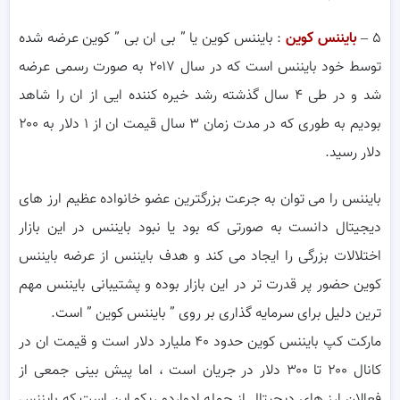
۵ –
بایننس کوین
: بایننس کوین یا ” بی ان بی ” کوین عرضه شده
توسط خود بایننس است که در سال ۲۰۱۷ به صورت رسمی عرضه
شد و در طی ۴ سال گذشته رشد خیره کننده ایی از ان را شاهد
بودیم به طوری که در مدت زمان ۳ سال قیمت ان از ۱ دلار به ۲۰۰
دلار رسید.
بایننس را می توان به جرعت بزرگترین عضو خانواده عظیم ارز های
دیجیتال دانست به صورتی که بود یا نبود بایننس در این بازار
اختلالات بزرگی را ایجاد می کند و هدف بایننس از عرضه بایننس
کوین حضور پر قدرت تر در این بازار بوده و پشتیبانی بایننس مهم
ترین دلیل برای سرمایه گذاری بر روی ” بایننس کوین ” است.
مارکت کپ بایننس کوین حدود ۴۰ ملیارد دلار است و قیمت ان در
کانال ۲۰۰ تا ۳۰۰ دلار در جریان است ، اما پیش بینی جمعی از
فعالان ارز های دیجیتال از جمله ادواردو ریکو این است که بایننس