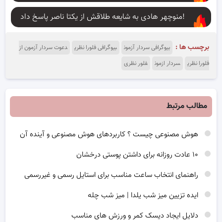
منوچهر هادی به شایعه طلاقش از یکتا ناصر پاسخ داد!
برچسب ها :
بیوگرافی سردار آزمون
بیوگرافی فلورا نظری
دعوت سردار آزمون از
فلورا نظری
سردار ازمون
فلور نظری
مطالب مرتبط
هوش مصنوعی چیست ؟ کاربردهای هوش مصنوعی و آینده آن
۱۰ عادت روزانه برای داشتن پوستی درخشان
راهنمای انتخاب ساعت مناسب برای استایل رسمی و غیررسمی
ایده تزیین میز شب یلدا | میز شب چله
دلایل ایجاد دیسک کمر و ورزش های مناسب