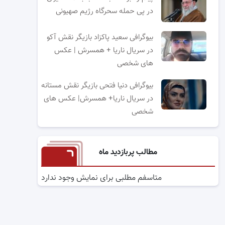
در پی حمله سحرگاه رژیم صهیونی
بیوگرافی سعید پاکزاد بازیگر نقش آکو
در سریال ناریا + همسرش | عکس
های شخصی
بیوگرافی دنیا فتحی بازیگر نقش مستانه
در سریال ناریا+ همسرش| عکس های
شخصی
مطالب پربازدید ماه
متاسفم مطلبی برای نمایش وجود ندارد