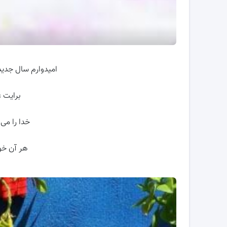
امیدوارم سال جدید
برایت ع
خدا را می
هر آن خو