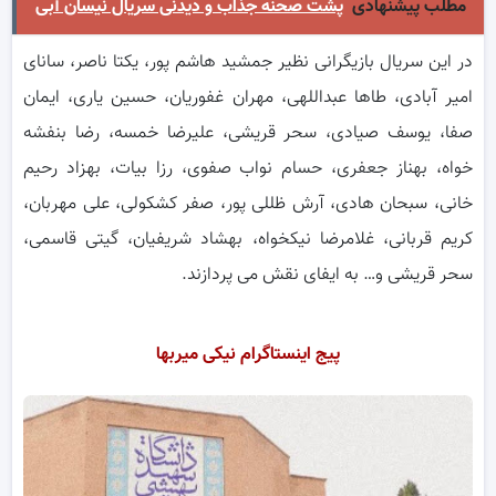
مطلب پیشنهادی
پشت صحنه جذاب و دیدنی سریال نیسان آبی
در این سریال بازیگرانی نظیر جمشید هاشم پور، یکتا ناصر، سانای
امیر آبادی، طاها عبداللهی، مهران غفوریان، حسین یاری، ایمان
صفا، یوسف صیادی، سحر قریشی، علیرضا خمسه، رضا بنفشه
خواه، بهناز جعفری، حسام نواب صفوی، رزا بیات، بهزاد رحیم
خانی، سبحان هادی، آرش ظللی پور، صفر کشکولی، علی مهربان،
کریم قربانی، غلامرضا نیکخواه، بهشاد شریفیان، گیتی قاسمی،
سحر قریشی و… به ایفای نقش می پردازند.
پیج اینستاگرام نیکی میربها