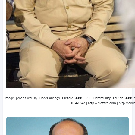
Image processed by CodeCarvings Piczard ### FREE Community Edition ### o
10:49:34Z | http://piczard.com | http://co