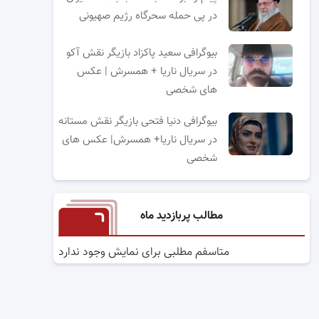
در پی حمله سحرگاه رژیم صهیونی
بیوگرافی سعید پاکزاد بازیگر نقش آکو
در سریال ناریا + همسرش | عکس
های شخصی
بیوگرافی دنیا فتحی بازیگر نقش مستانه
در سریال ناریا+ همسرش| عکس های
شخصی
مطالب پربازدید ماه
متاسفم مطلبی برای نمایش وجود ندارد