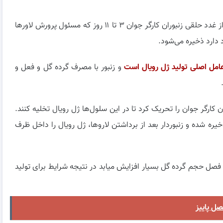
ژل رویال ماده ای چسبناک ، کرم رنگ و ژلاتینی است که از غدد حلقی زنبوران کارگر جوان ۳ تا ۱۱ روز که مسئول پرورش لاورها
دارد ذخیره می‌شود.
امل اصلی تولید ژل رویال است
و زنبور با مصرف گرده گل و فعل و
ن کارگر جوان را تحریک کرد تا در این سلول‌ها ژل رویال تخلیه کنند.
ل‌ها ذخیره شده و زنبوردار بعد از برداشتن لاروها، ژل رویال را داخل ظرف
 فصل حجم گرده گل بسیار افزایش میابد در نتیجه شرایط برای تولید
صل پاییز