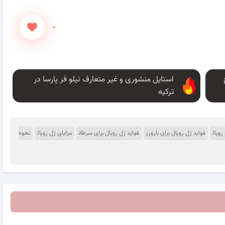
۰
استایل منشوری و غیر متعارف نیلو فر پارسا در
ترکیه
رویال
فواید ژل رویال برای باروری
فواید ژل رویال برای سرطان
مزایای ژل رویال
نحوه