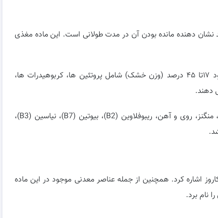
شد نشان دهنده مانده بودن آن در مدت طولانی است. این ماده مغذی
حدود ۶۰ تا ۷۰ درصد این ژل از آب تولید می شود.حدود ۱۷تا ۴۵ درصد (وزن خشک) شامل پروتئین ها، کربوهیدرات ها،
ی دهند.
این ماده مقوی سرشار از پتاسیم، فسفر، گوگرد، کلسیم، منگنز، روی و آهن، ریبوفلاوین (B2)، بیوتین (B7)، نیاسین (B3)،
اکاروز اشاره کرد. همچنین از جمله عناصر معدنی موجود در این ماده
ا نام برد.