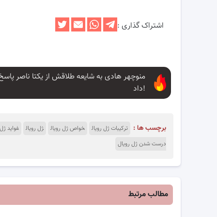
اشتراک گذاری :
منوچهر هادی به شایعه طلاقش از یکتا ناصر پاسخ
داد!
برچسب ها :
ترکیبات ژل رویال
خواص ژل رویال
ژل رویال
فواید ژل 
درست شدن ژل رویال
مطالب مرتبط