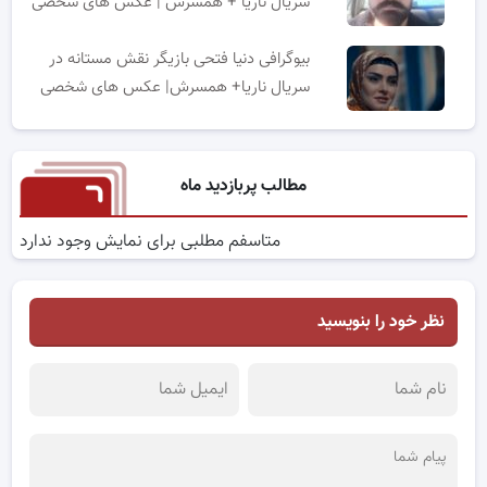
سریال ناریا + همسرش | عکس های شخصی
بیوگرافی دنیا فتحی بازیگر نقش مستانه در
سریال ناریا+ همسرش| عکس های شخصی
مطالب پربازدید ماه
متاسفم مطلبی برای نمایش وجود ندارد
نظر خود را بنویسید