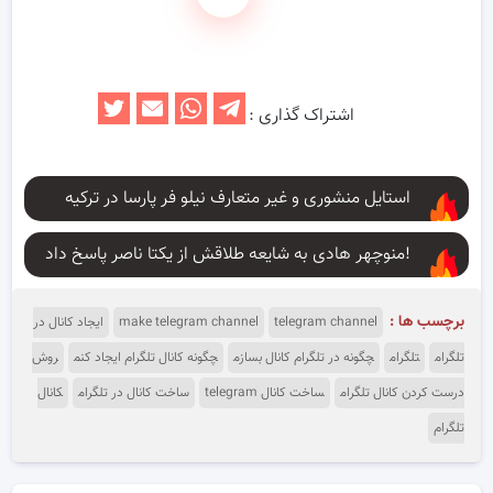
اشتراک گذاری :
استایل منشوری و غیر متعارف نیلو فر پارسا در ترکیه
منوچهر هادی به شایعه طلاقش از یکتا ناصر پاسخ داد!
برچسب ها :
telegram channel
make telegram channel
ایجاد کانال در
تلگرام
تلگرام
چگونه در تلگرام کانال بسازم
چگونه کانال تلگرام ایجاد کنم
روش
درست کردن کانال تلگرام
ساخت کانال telegram
ساخت کانال در تلگرام
کانال
تلگرام