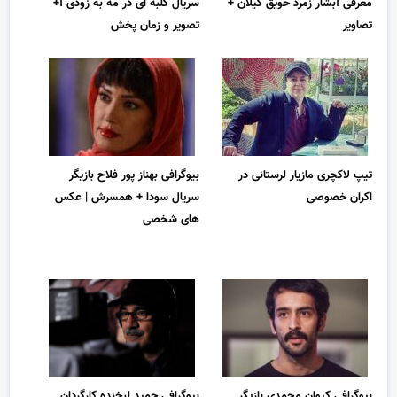
معرفی آبشار زمرد حویق گیلان +
سریال کلبه ای در مه به زودی !+
تصاویر
تصویر و زمان پخش
تیپ لاکچری مازیار لرستانی در
بیوگرافی بهناز پور فلاح بازیگر
اکران خصوصی
سریال سودا + همسرش | عکس
های شخصی
بیوگرافی کیوان محمدی بازیگر
بیوگرافی حمید لبخنده کارگردان