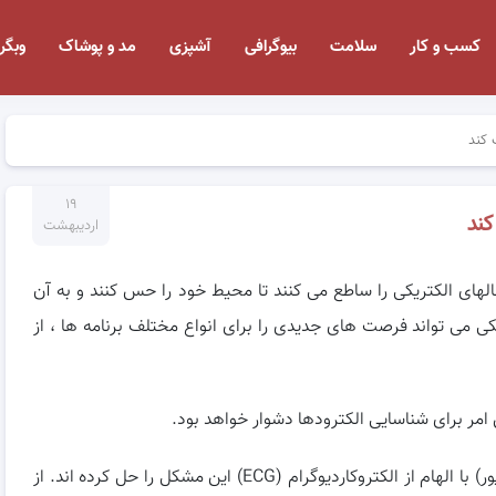
کسب و کار
سلامت
بیوگرافی
آشپزی
مد و پوشاک
وبگر
 کند
۱۹
کند
اردیبهشت
های الکتریکی را ساطع می کنند تا محیط خود را حس کنند و به آن
ی می تواند
فرصت های جدیدی را برای انواع مختلف برنامه ها ، از
مر برای شناسایی الکترودها دشوار خواهد بود.
دانشمندان دانشگاه فنی Nanyang سنگاپور (NTU سنگاپور) با الهام از الکتروکاردیوگرام (ECG) این مشکل را حل کرده اند. از