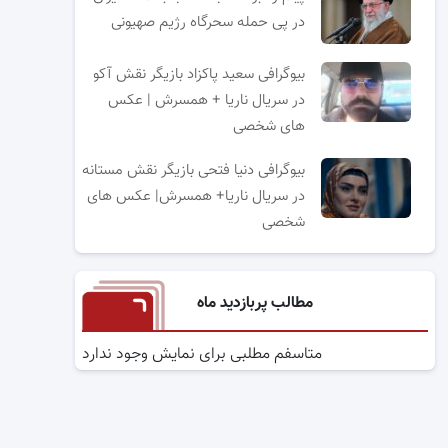
در پی حمله سحرگاه رژیم صهیونی
بیوگرافی سعید پاکزاد بازیگر نقش آکو
در سریال ناریا + همسرش | عکس
های شخصی
بیوگرافی دنیا فتحی بازیگر نقش مستانه
در سریال ناریا+ همسرش| عکس های
شخصی
مطالب پربازدید ماه
متاسفم مطلبی برای نمایش وجود ندارد