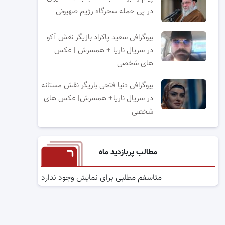
در پی حمله سحرگاه رژیم صهیونی
بیوگرافی سعید پاکزاد بازیگر نقش آکو
در سریال ناریا + همسرش | عکس
های شخصی
بیوگرافی دنیا فتحی بازیگر نقش مستانه
در سریال ناریا+ همسرش| عکس های
شخصی
مطالب پربازدید ماه
متاسفم مطلبی برای نمایش وجود ندارد