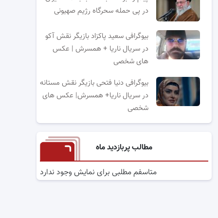
در پی حمله سحرگاه رژیم صهیونی
بیوگرافی سعید پاکزاد بازیگر نقش آکو
در سریال ناریا + همسرش | عکس
های شخصی
بیوگرافی دنیا فتحی بازیگر نقش مستانه
در سریال ناریا+ همسرش| عکس های
شخصی
مطالب پربازدید ماه
متاسفم مطلبی برای نمایش وجود ندارد