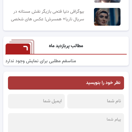
بیوگرافی دنیا فتحی بازیگر نقش مستانه در
سریال ناریا+ همسرش| عکس های شخصی
مطالب پربازدید ماه
متاسفم مطلبی برای نمایش وجود ندارد
نظر خود را بنویسید