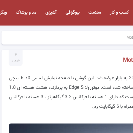
کسب و کار
سلامت
بیوگرافی
آشپزی
مد و پوشاک
وبگر
۴
خرداد
تلفن هوشمند Motorola Edge S در تاریخ 26 ژانویه 2021 به بازار عرضه شد. این گوشی با صفحه نمایش لمسی 6.70 اینچی
پیکسل و نسبت ابعاد 21: 9 ارائه ساخته شده است. موتورولا Edge S به پردازنده هشت هسته ای 1.8
گیگاهرتزی Qualcomm Snapdragon 870 مجهز شده است که دارای 1 هسته با فرکانس 3.2 گیگاهرتز ، 3 هسته با فرکانس