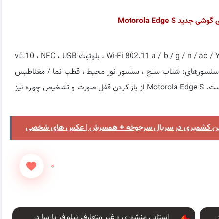
 Motorola Edge S
گزینه های اتصال در Motorola Edge S شامل Wi-Fi 802.11 a / b / g / n / ac / Yes ، GPS ، بلوتوث v5.10 ، NFC ، USB
گوشی دارای سنسورهای: شتاب سنج ، سنسور نور محیط ، قطب نما / مغناطیس
سنج ، ژیروسکوپ ، حسگر مجاورت و حسگر اثر انگشت است. Motorola Edge S از باز کردن قفل صورت و تشخیص چهره نیز
رامین کشمیری در سریال سرجوخه + همسرش | عکس های شخصی
۰
استایل منشوری و غیر متعارف نیلو فر پارسا در