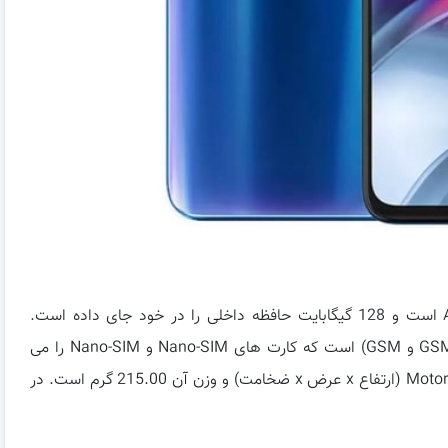
Motorola Edge S دارای MYUI مبتنی بر Android 11 است و 128 گیگابایت حافظه داخلی را در خود جای داده است.
Motorola Edge S یک تلفن هوشمند دو سیم کارته (GSM و GSM) است که کارت های Nano-SIM و Nano-SIM را می
پذیرد. ابعاد Motorola Edge S 168.38 x 73.97 x 9.69 mm (ارتفاع x عرض x ضخامت) و وزن آن 215.00 گرم است. در