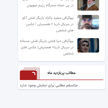
در پی حمله سحرگاه رژیم صهیونی
بیوگرافی سعید پاکزاد بازیگر نقش آکو
در سریال ناریا + همسرش | عکس
های شخصی
بیوگرافی دنیا فتحی بازیگر نقش مستانه
در سریال ناریا+ همسرش| عکس های
شخصی
مطالب پربازدید ماه
متاسفم مطلبی برای نمایش وجود ندارد