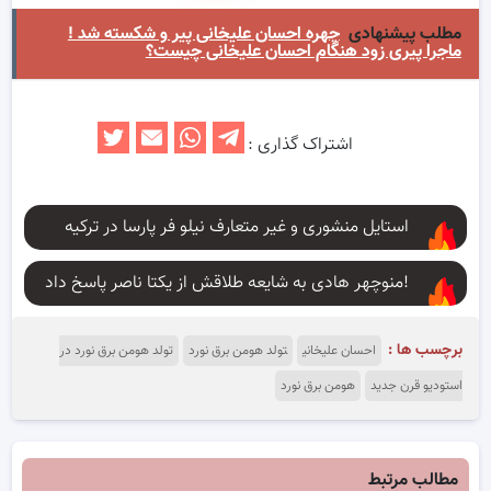
مطلب پیشنهادی
چهره احسان علیخانی پیر و شکسته شد !
ماجرا پیری زود هنگام احسان علیخانی چیست؟
اشتراک گذاری :
استایل منشوری و غیر متعارف نیلو فر پارسا در ترکیه
منوچهر هادی به شایعه طلاقش از یکتا ناصر پاسخ داد!
برچسب ها :
احسان علیخانی
تولد هومن برق نورد
تولد هومن برق نورد در
استودیو قرن جدید
هومن برق نورد
مطالب مرتبط