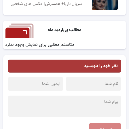
سریال ناریا+ همسرش| عکس های شخصی
مطالب پربازدید ماه
متاسفم مطلبی برای نمایش وجود ندارد
نظر خود را بنویسید