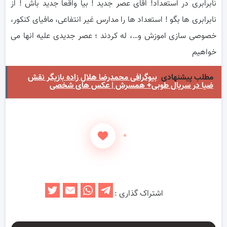
نابرابری در استعداد! اقای عصر جدید ! بیا واقعا جدید باش ! از
نابرابری ها بگو ! استعداد ها را مدارس غیر انتفاعی، مافیای کنکور،
خصوصی سازی اموزش و…، له کردند ؛ عصر جدیدی علیه انها می
خواهیم
مطلب پیشنهادی
بیوگرافی محمدرضا هلال زاده بازیگر نقش
ضیا در سریال طوبی+ همسرش | عکس های شخصی
۰
اشتراک گذاری :