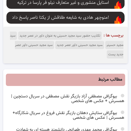
استایل منشوری و غیر متعارف نیلو فر پارسا در ترکیه
منوچهر هادی به شایعه طلاقش از یکتا ناصر پاسخ داد!
برچسب ها :
تکذیب حضور سید مجید حسینی به عنوان داور در عصر جدید
سید
مجید حسینی
سید مجید حسینی داور عصر جدید
سید مجید حسینی داور عصر
جدید یست
مطالب مرتبط
بیوگرافی مصطفی آزاد بازیگر نقش مصطفی در سریال دستچین |
همسرش + عکس های شخصی
بیوگرافی ستایش دهقان بازیگر نقش فروغ در سریال شکارگاه+
همسرش | عکس های شخصی
بیوگرافی محمد مهدی طهرانچی دانشمند هسته ای به شهادت