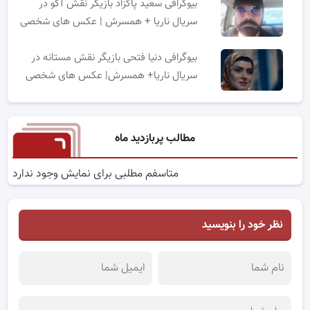
بیوگرافی سعید پاکزاد بازیگر نقش آکو در
سریال ناریا + همسرش | عکس های شخصی
بیوگرافی دنیا فتحی بازیگر نقش مستانه در
سریال ناریا+ همسرش| عکس های شخصی
مطالب پربازدید ماه
متاسفم مطلبی برای نمایش وجود ندارد
نظر خود را بنویسید