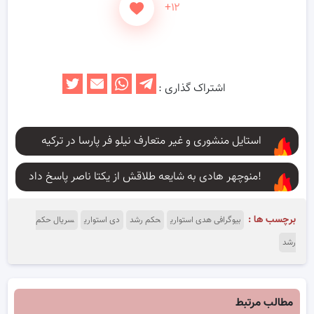
+۱۲
اشتراک گذاری :
استایل منشوری و غیر متعارف نیلو فر پارسا در ترکیه
منوچهر هادی به شایعه طلاقش از یکتا ناصر پاسخ داد!
برچسب ها :
بیوگرافی هدی استواری
حکم رشد
دی استواری
سریال حکم
رشد
مطالب مرتبط