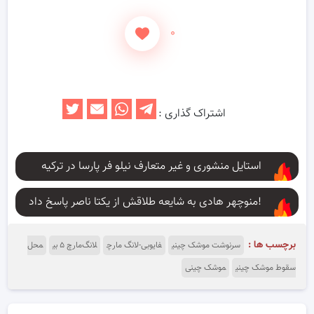
۰
اشتراک گذاری :
استایل منشوری و غیر متعارف نیلو فر پارسا در ترکیه
منوچهر هادی به شایعه طلاقش از یکتا ناصر پاسخ داد!
برچسب ها :
سرنوشت موشک چینی
فایوبی-لانگ مارچ
لانگ‌مارچ ۵ بی
محل
سقوط موشک چینی
موشک چینی