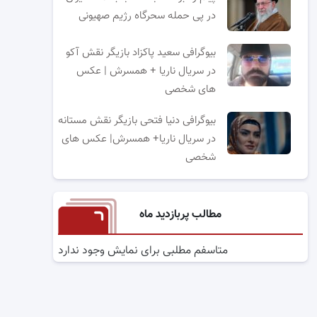
در پی حمله سحرگاه رژیم صهیونی
بیوگرافی سعید پاکزاد بازیگر نقش آکو
در سریال ناریا + همسرش | عکس
های شخصی
بیوگرافی دنیا فتحی بازیگر نقش مستانه
در سریال ناریا+ همسرش| عکس های
شخصی
مطالب پربازدید ماه
متاسفم مطلبی برای نمایش وجود ندارد