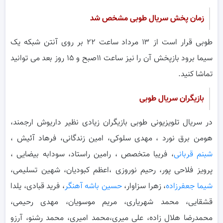
زمان پخش سریال طوبی مشخص شد
طوبی قرار است از ۱۳ مرداد ساعت ۲۲ بر روی آنتن شبکه یک
سیما برود بازپخش آن را نیز ساعت ۱۱صبح و ۱۵ روز بعد می توانید
تماشا کنید.
بازیگران سریال طوبی
در سریال تلویزیونی طوبی بازیگران زیادی نظیر داریوش ارجمند،
هومن برق نورد ، مهدی سلوکی، امین زندگانی، فرهاد آئیش ،
شبنم قربانی
، فریبا متخصص ، رامین راستاد، سودابه بیضایی ،
پرویز فلاحی پور، رحیم نوروزی ،اعظم کبودیان، شهین تسلیمی،
شیما جعفرزاده
، زهرا سزاوار،
حسین باشه آهنگر
، فرید قبادی، یلدا
قشقایی، محمد شهریاری، مریم موسویان، مهدی رحیمی،
محمدرضا هلال زاده، علی میری،محمد امیری، محمد رشنو، آرزو