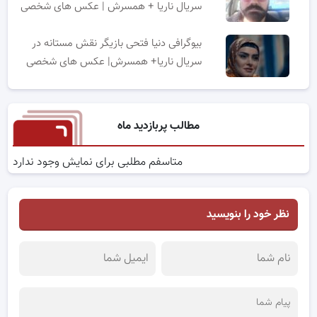
سریال ناریا + همسرش | عکس های شخصی
بیوگرافی دنیا فتحی بازیگر نقش مستانه در
سریال ناریا+ همسرش| عکس های شخصی
مطالب پربازدید ماه
متاسفم مطلبی برای نمایش وجود ندارد
نظر خود را بنویسید