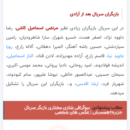
بازیگران سریال
بعد از آزادی
در این سریال بازیگران زیادی نظیر
مرتضی اسماعیل کاشی
، رضا
داوود نژاد، اصغر همت، خسرو شهراز، سارا شاهرودیان، رامین
سیاردشتی، حسین باشه آهنگر، المیرا دهقانی، آلاله زارع،
رویا
جاوید نیا
، قاسم زارع، آزاده مهدیزاده، لادن قناد،
الناز اسماعیلی
،
اندیشه فولادوند، امید روحانی، نادیا پروانی، محمد موسی اکبری،
سبحان حسینی، عبدالصبور خالقی، نیوشا علیپور، سام کبودوند،
شهریار فرد،
ارشا اقدسی
، و… بازیگران این سریال را تشکیل
میدهند.
مطلب پیشنهادی
بیوگرافی شادی مختاری بازیگر سریال
جزیره+همسرش | عکس های شخصی