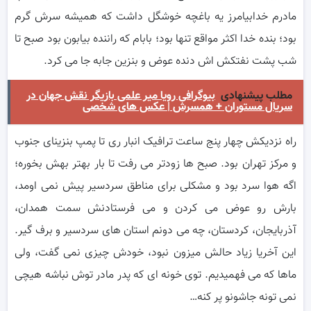
مادرم خدابیامرز یه باغچه خوشگل داشت که همیشه سرش گرم
بود؛ بنده خدا اکثر مواقع تنها بود؛ بابام که راننده بیابون بود صبح تا
شب پشت نفتکش اش دنده عوض و بنزین جابه جا می کرد.
مطلب پیشنهادی
بیوگرافی رویا میر علمی بازیگر نقش جهان در
سریال مستوران + همسرش | عکس های شخصی
راه نزدیکش چهار پنج ساعت ترافیک انبار ری تا پمپ بنزینای جنوب
و مرکز تهران بود. صبح ها زودتر می رفت تا بار بهتر بهش بخوره؛
اگه هوا سرد بود و مشکلی برای مناطق سردسیر پیش نمی اومد،
بارش رو عوض می کردن و می فرستادنش سمت همدان،
آذربایجان، کردستان، چه می دونم استان های سردسیر و برف گیر.
این آخریا زیاد حالش میزون نبود، خودش چیزی نمی گفت، ولی
ماها که می فهمیدیم. توی خونه ای که پدر مادر توش نباشه هیچی
نمی تونه جاشونو پر کنه…